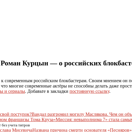
 Роман Курцын — о российских блокбаст
к современным российским блокбастерам. Своим мнением он под
что многие современные актёры не способны делать даже просты
ы и сериалы
. Добавьте в закладки
постоянную ссылку
.
Вандал разгромил могилу Маслякова. Чем он объ
«Миссия: невыполнима 7» стала сам
 без учета титров
Названа причина смерти основателя «Песняров