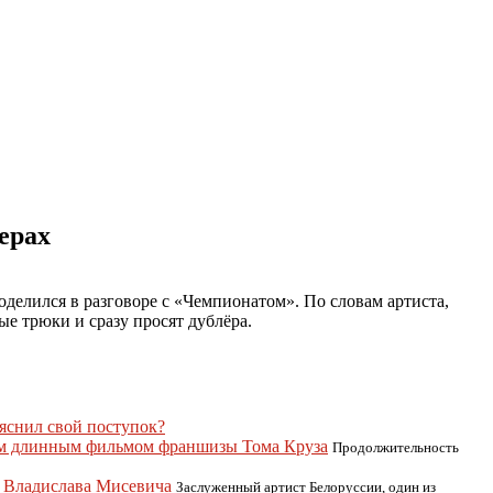
ерах
елился в разговоре с «Чемпионатом». По словам артиста,
е трюки и сразу просят дублёра.
яснил свой поступок?
ым длинным фильмом франшизы Тома Круза
Продолжительность
» Владислава Мисевича
Заслуженный артист Белоруссии, один из