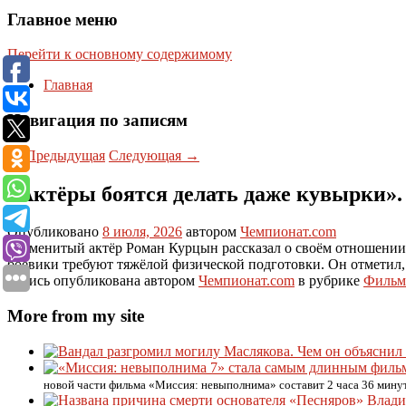
Главное меню
Перейти к основному содержимому
Главная
Навигация по записям
←
Предыдущая
Следующая
→
«Актёры боятся делать даже кувырки».
Опубликовано
8 июля, 2026
автором
Чемпионат.com
Знаменитый актёр Роман Курцын рассказал о своём отношении 
боевики требуют тяжёлой физической подготовки. Он отметил, 
Запись опубликована автором
Чемпионат.com
в рубрике
Фильм
More from my site
новой части фильма «Миссия: невыполнима» составит 2 часа 36 минут