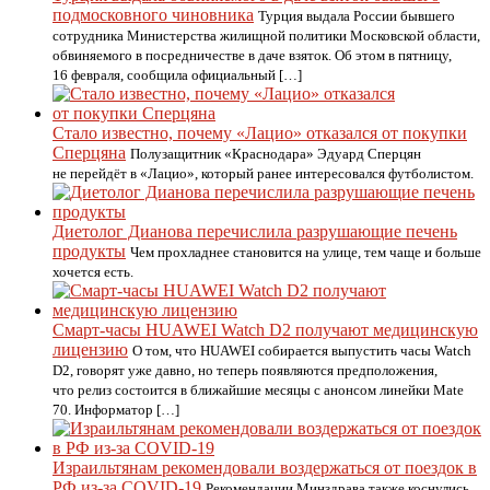
подмосковного чиновника
Турция выдала России бывшего
сотрудника Министерства жилищной политики Московской области,
обвиняемого в посредничестве в даче взяток. Об этом в пятницу,
16 февраля, сообщила официальный […]
Стало известно, почему «Лацио» отказался от покупки
Сперцяна
Полузащитник «Краснодара» Эдуард Сперцян
не перейдёт в «Лацио», который ранее интересовался футболистом.
Диетолог Дианова перечислила разрушающие печень
продукты
Чем прохладнее становится на улице, тем чаще и больше
хочется есть.
Смарт-часы HUAWEI Watch D2 получают медицинскую
лицензию
О том, что HUAWEI собирается выпустить часы Watch
D2, говорят уже давно, но теперь появляются предположения,
что релиз состоится в ближайшие месяцы с анонсом линейки Mate
70. Информатор […]
Израильтянам рекомендовали воздержаться от поездок в
РФ из-за COVID-19
Рекомендации Минздрава также коснулись