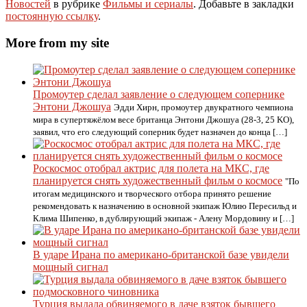
Новостей
в рубрике
Фильмы и сериалы
. Добавьте в закладки
постоянную ссылку
.
More from my site
Промоутер сделал заявление о следующем сопернике
Энтони Джошуа
Эдди Хирн, промоутер двукратного чемпиона
мира в супертяжёлом весе британца Энтони Джошуа (28-3, 25 KO),
заявил, что его следующий соперник будет назначен до конца […]
Роскосмос отобрал актрис для полета на МКС, где
планируется снять художественный фильм о космосе
"По
итогам медицинского и творческого отбора принято решение
рекомендовать к назначению в основной экипаж Юлию Пересильд и
Клима Шипенко, в дублирующий экипаж - Алену Мордовину и […]
В ударе Ирана по американо-британской базе увидели
мощный сигнал
Турция выдала обвиняемого в даче взяток бывшего