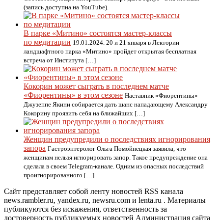
(запись доступна на YouTube).
В парке «Митино» состоятся мастер-классы
по медитации
19.01.2024. 20 и 21 января в Лектории
ландшафтного парка «Митино» пройдет открытая бесплатная
встреча от Института […]
Кокорин может сыграть в последнем матче
«Фиорентины» в этом сезоне
Наставник «Фиорентины»
Джузеппе Якини собирается дать шанс нападающему Александру
Кокорину проявить себя на ближайших […]
Женщин предупредили о последствиях игнорирования
запора
Гастроэнтеролог Ольга Помойнецкая заявила, что
женщинам нельзя игнорировать запор. Такое предупреждение она
сделала в своем Telegram-канале. Одним из опасных последствий
проигнорированного […]
Сайт представляет собой ленту новостей RSS канала
news.rambler.ru, yandex.ru, newsru.com и lenta.ru . Материалы
публикуются без искажения, ответственность за
достоверность публикуемых новостей Администрация сайта