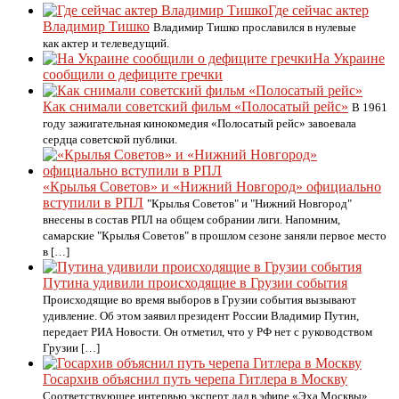
Где сейчас актер
Владимир Тишко
Владимир Тишко прославился в нулевые
как актер и телеведущий.
На Украине
сообщили о дефиците гречки
Как снимали советский фильм «Полосатый рейс»
В 1961
году зажигательная кинокомедия «Полосатый рейс» завоевала
сердца советской публики.
«Крылья Советов» и «Нижний Новгород» официально
вступили в РПЛ
"Крылья Советов" и "Нижний Новгород"
внесены в состав РПЛ на общем собрании лиги. Напомним,
самарские "Крылья Советов" в прошлом сезоне заняли первое место
в […]
Путина удивили происходящие в Грузии события
Происходящие во время выборов в Грузии события вызывают
удивление. Об этом заявил президент России Владимир Путин,
передает РИА Новости. Он отметил, что у РФ нет с руководством
Грузии […]
Госархив объяснил путь черепа Гитлера в Москву
Соответствующее интервью эксперт дал в эфире «Эха Москвы»