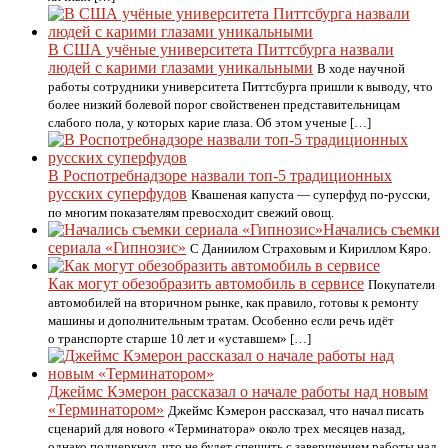
В США учёные университета Питтсбурга назвали
людей с карими глазами уникальными
В ходе научной
работы сотрудники университета Питтсбурга пришли к выводу, что
более низкий болевой порог свойственен представительницам
слабого пола, у которых карие глаза. Об этом ученые […]
В Роспотребнадзоре назвали топ-5 традиционных
русских суперфудов
Квашеная капуста — суперфуд по-русски,
по многим показателям превосходит свежий овощ.
Начались съемки
сериала «Гипнозис»
С Даниилом Страховым и Кириллом Кяро.
Как могут обезобразить автомобиль в сервисе
Покупатели
автомобилей на вторичном рынке, как правило, готовы к ремонту
машины и дополнительным тратам. Особенно если речь идёт
о транспорте старше 10 лет и «уставшем» […]
Джеймс Кэмерон рассказал о начале работы над новым
«Терминатором»
Джеймс Кэмерон рассказал, что начал писать
сценарий для нового «Терминатора» около трех месяцев назад,
однако подчеркнул, что не будет спешить с завершением работы над