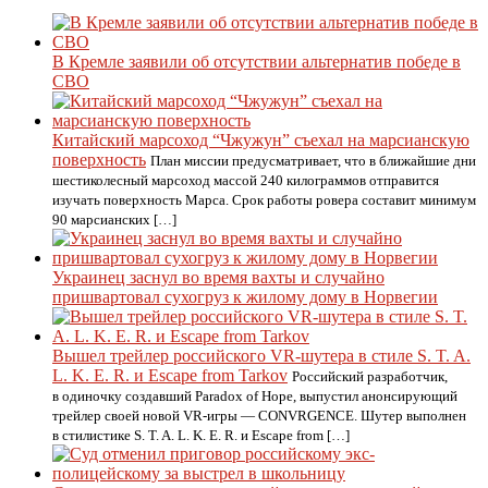
В Кремле заявили об отсутствии альтернатив победе в
СВО
Китайский марсоход “Чжужун” съехал на марсианскую
поверхность
План миссии предусматривает, что в ближайшие дни
шестиколесный марсоход массой 240 килограммов отправится
изучать поверхность Марса. Срок работы ровера составит минимум
90 марсианских […]
Украинец заснул во время вахты и случайно
пришвартовал сухогруз к жилому дому в Норвегии
Вышел трейлер российского VR-шутера в стиле S. T. A.
L. K. E. R. и Escape from Tarkov
Российский разработчик,
в одиночку создавший Paradox of Hope, выпустил анонсирующий
трейлер своей новой VR-игры — CONVRGENCE. Шутер выполнен
в стилистике S. T. A. L. K. E. R. и Escape from […]