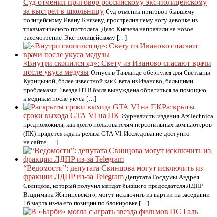
Суд отменил приговор российскому экс-полицейскому
за выстрел в школьницу
Суд отменил приговор бывшему
полицейскому Ивану Князеву, прострелившему ногу девочке из
травматического пистолета. Дело Князева направили на новое
рассмотрение. Экс-полицейскому […]
«Внутри скопился яд»: Свету из Иваново спасают врачи
после укуса медузы
Отпуск в Таиланде обернулся для Светланы
Курицыной, более известной как Света из Иваново, большими
проблемами. Звезда НТВ была вынуждена обратиться за помощью
к медикам после укуса […]
Раскрыты
сроки выхода GTA VI на ПК
Журналисты издания ArsTechnica
предположили, как долго пользователям персональных компьютеров
(ПК) придется ждать релиза GTA VI. Исследование доступно
на сайте […]
“Ведомости”: депутата Свинцова могут исключить из
фракции ЛДПР из-за Telegram
Депутата Госдумы Андрея
Свинцова, который получил мандат бывшего председателя ЛДПР
Владимира Жириновского, могут исключить из партии на заседании
16 марта из-за его позиции по блокировке […]