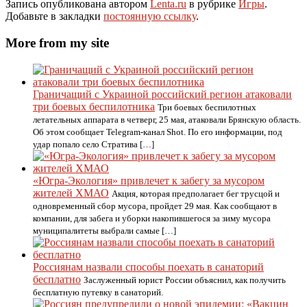
Запись опубликована автором
Lenta.ru
в рубрике
Игры
.
Добавьте в закладки
постоянную ссылку
.
More from my site
Граничащий с Украиной российский регион атаковали
три боевых беспилотника
Три боевых беспилотных
летательных аппарата в четверг, 25 мая, атаковали Брянскую область.
Об этом сообщает Telegram-канал Shot. По его информации, под
удар попало село Стратива […]
«Югра-Экология» привлечет к забегу за мусором
жителей ХМАО
Акция, которая предполагает бег трусцой и
одновременный сбор мусора, пройдет 29 мая. Как сообщают в
компании, для забега и уборки накопившегося за зиму мусора
муниципалитеты выбрали самые […]
Россиянам назвали способы поехать в санаторий
бесплатно
Заслуженный юрист России объяснил, как получить
бесплатную путевку в санаторий.