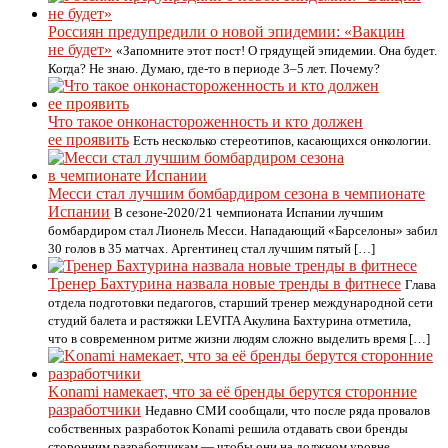
Россиян предупредили о новой эпидемии: «Вакцин
не будет»
«Запомните этот пост! О грядущей эпидемии. Она будет.
Когда? Не знаю. Думаю, где-то в периоде 3–5 лет. Почему?
Что такое онконастороженность и кто должен
ее проявить
Есть несколько стереотипов, касающихся онкологии.
Месси стал лучшим бомбардиром сезона в чемпионате
Испании
В сезоне-2020/21 чемпионата Испании лучшим
бомбардиром стал Лионель Месси. Нападающий «Барселоны» забил
30 голов в 35 матчах. Аргентинец стал лучшим пятый […]
Тренер Бахтурина назвала новые тренды в фитнесе
Глава
отдела подготовки педагогов, старший тренер международной сети
студий балета и растяжки LEVITA Акулина Бахтурина отметила,
что в современном ритме жизни людям сложно выделить время […]
Konami намекает, что за её бренды берутся сторонние
разработчики
Недавно СМИ сообщали, что после ряда провалов
собственных разработок Konami решила отдавать свои бренды
сторонним разработчикам — чтобы они на должном уровне