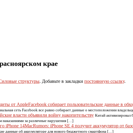
Красноярском крае
Силовые структуры
. Добавьте в закладки
постоянную ссылку
.
Facebook собирает пользовательские данные в обх
иальная сеть Facebook все равно собирает данные о местоположении владельц
йские власти объявили войну накопительству
Китай активизировал 
м наказаниями за различные нарушения […]
MacRumors: iPhone SE 4 получит аккумулятор от базо
ежие данные об аккумуляторе для нового бюджетного смартфона […]