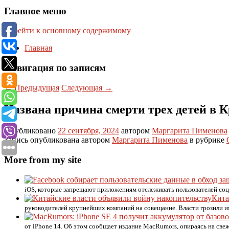
Главное меню
Перейти к основному содержимому
Главная
Навигация по записям
←
Предыдущая
Следующая
→
Названа причина смерти трех детей в 
Опубликовано
22 сентября, 2024
автором
Маргарита Пименова
Запись опубликована автором
Маргарита Пименова
в рубрике
More from my site
iOS, которые запрещают приложениям отслеживать пользователей соц
Кита
руководителей крупнейших компаний на совещание. Власти грозили и
от iPhone 14. Об этом сообщает издание MacRumors, опираясь на св