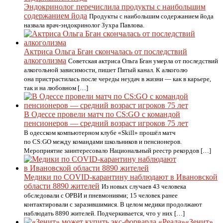
Эндокринолог перечислила продукты с наибольшим
содержанием йода
Продукты с наибольшим содержанием йода
назвала врач-эндокринолог Зухра Павлова.
Актриса Ольга Бган скончалась от последствий
алкоголизма
Советская актриса Ольга Бган умерла от последствий
алкогольной зависимости, пишет Пятый канал. К алкоголю
она пристрастилась после череды неудач в жизни — как в карьере,
так и на любовном […]
В Одессе провели матч по CS:GO с командой
пенсионеров — средний возраст игроков 75 лет
В одесском компьютерном клубе «Skill» прошёл матч
по CS:GO между командами школьников и пенсионеров.
Мероприятие заинтересовало Национальный реестр рекордов […]
Медики по COVID-карантину наблюдают в Ивановской
области 8890 жителей
Из новых случаев 43 человека
обследовали с ОРВИ и пневмониями; 15 человек ранее
контактировали с заразившимися. В целом медики продолжают
наблюдать 8890 жителей. Подчеркивается, что у них […]
«Зенит»