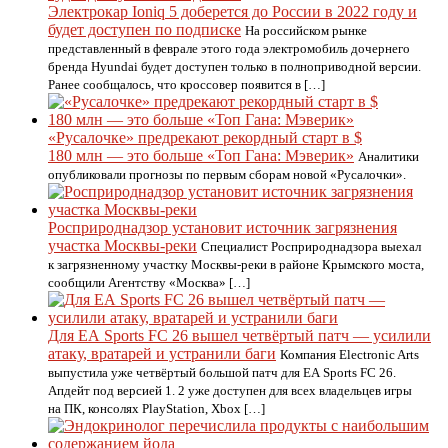
Электрокар Ioniq 5 доберется до России в 2022 году и
будет доступен по подписке
На российском рынке
представленный в феврале этого года электромобиль дочернего
бренда Hyundai будет доступен только в полноприводной версии.
Ранее сообщалось, что кроссовер появится в […]
«Русалочке» предрекают рекордный старт в $
180 млн — это больше «Топ Гана: Мэверик»
Аналитики
опубликовали прогнозы по первым сборам новой «Русалочки».
Росприроднадзор установит источник загрязнения
участка Москвы-реки
Специалист Росприроднадзора выехал
к загрязненному участку Москвы-реки в районе Крымского моста,
сообщили Агентству «Москва» […]
Для EA Sports FC 26 вышел четвёртый патч — усилили
атаку, вратарей и устранили баги
Компания Electronic Arts
выпустила уже четвёртый большой патч для EA Sports FC 26.
Апдейт под версией 1. 2 уже доступен для всех владельцев игры
на ПК, консолях PlayStation, Xbox […]