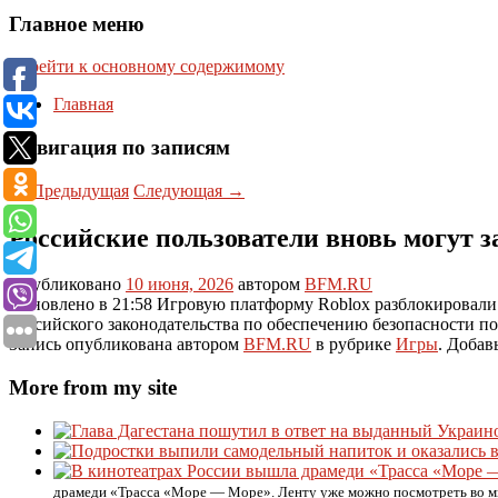
Главное меню
Перейти к основному содержимому
Главная
Навигация по записям
←
Предыдущая
Следующая
→
Российские пользователи вновь могут з
Опубликовано
10 июня, 2026
автором
BFM.RU
Обновлено в 21:58 Игровую платформу Roblox разблокировали
российского законодательства по обеспечению безопасности по
Запись опубликована автором
BFM.RU
в рубрике
Игры
. Добав
More from my site
драмеди «Трасса «Море — Море». Ленту уже можно посмотреть во м