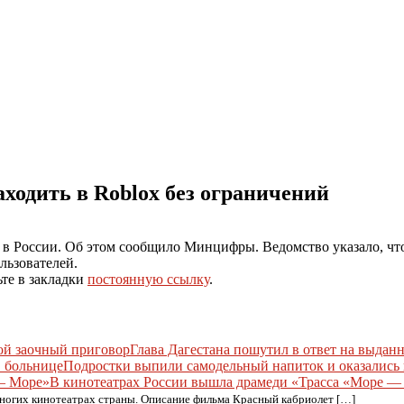
аходить в Roblox без ограничений
 в России. Об этом сообщило Минцифры. Ведомство указало, ч
льзователей.
ьте в закладки
постоянную ссылку
.
Глава Дагестана пошутил в ответ на выда
Подростки выпили самодельный напиток и оказались 
В кинотеатрах России вышла драмеди «Трасса «Море —
ногих кинотеатрах страны. Описание фильма Красный кабриолет […]