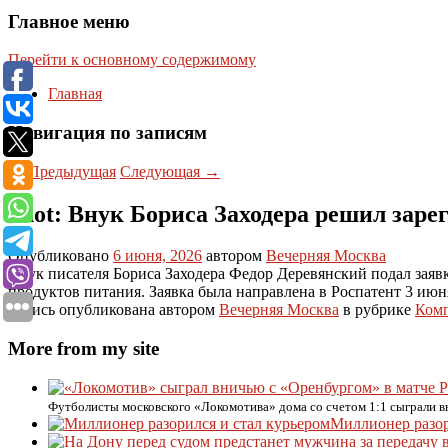
Главное меню
Перейти к основному содержимому
Главная
Навигация по записям
←
Предыдущая
Следующая
→
Shot: Внук Бориса Заходера решил заре
Опубликовано
6 июня, 2026
автором
Вечерняя Москва
Внук писателя Бориса Заходера Федор Деревянский подал заяв
продуктов питания. Заявка была направлена в Роспатент 3 июн
Запись опубликована автором
Вечерняя Москва
в рубрике
Ком
More from my site
Футболисты московского «Локомотива» дома со счетом 1:1 сыграли в
Миллионер разор