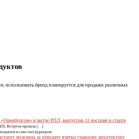
дуктов
t, использовать бренд планируется для продажи различных
«Оренбургом» в матче РПЛ, выпустив 11 россиян в старте
ПЛ). Встреча прошла […]
зорился и сам стал курьером.
дстанет мужчина за передачу взятки главному архитектору