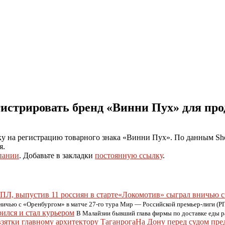
гистрировать бренд «Винни Пух» для про
ку на регистрацию товарного знака «Винни Пух». По данным Sho
я.
пании
. Добавьте в закладки
постоянную ссылку
.
«Локомотив» сыграл вничью с 
ничью с «Оренбургом» в матче 27-го тура Мир — Российской премьер-лиги (Р
ился и стал курьером
В Малайзии бывший глава фирмы по доставке еды ра
На Дону перед судом пре