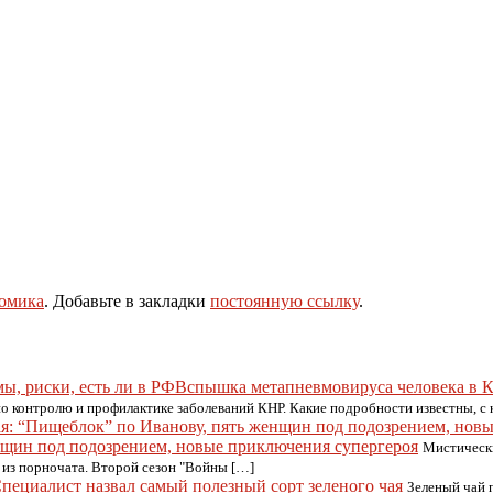
омика
. Добавьте в закладки
постоянную ссылку
.
Вспышка метапневмовируса человека в Ки
 контролю и профилактике заболеваний КНР. Какие подробности известны, с 
енщин под подозрением, новые приключения супергероя
Мистически
 из порночата. Второй сезон "Войны […]
пециалист назвал самый полезный сорт зеленого чая
Зеленый чай 