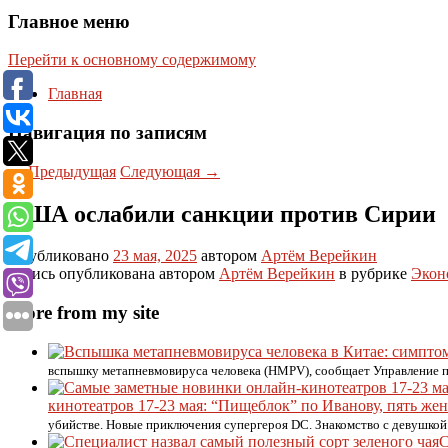
Главное меню
Перейти к основному содержимому
Главная
Навигация по записям
←
Предыдущая
Следующая
→
США ослабили санкции против Сирии
Опубликовано
23 мая, 2025
автором
Артём Верейкин
Запись опубликована автором
Артём Верейкин
в рубрике
Экон
More from my site
вспышку метапневмовируса человека (HMPV), сообщает Управление по
кинотеатров 17-23 мая: “Пищеблок” по Иванову, пять ж
убийстве. Новые приключения супергероя DC. Знакомство с девушкой
С