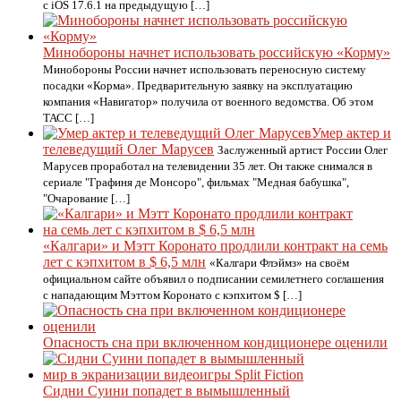
с iOS 17.6.1 на предыдущую […]
Минобороны начнет использовать российскую «Корму»
Минобороны России начнет использовать переносную систему
посадки «Корма». Предварительную заявку на эксплуатацию
компания «Навигатор» получила от военного ведомства. Об этом
ТАСС […]
Умер актер и
телеведущий Олег Марусев
Заслуженный артист России Олег
Марусев проработал на телевидении 35 лет. Он также снимался в
сериале "Графиня де Монсоро", фильмах "Медная бабушка",
"Очарование […]
«Калгари» и Мэтт Коронато продлили контракт на семь
лет с кэпхитом в $ 6,5 млн
«Калгари Флэймз» на своём
официальном сайте объявил о подписании семилетнего соглашения
с нападающим Мэттом Коронато с кэпхитом $ […]
Опасность сна при включенном кондиционере оценили
Сидни Суини попадет в вымышленный