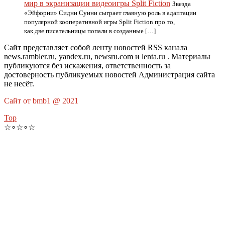
мир в экранизации видеоигры Split Fiction
Звезда
«Эйфории» Сидни Суини сыграет главную роль в адаптации
популярной кооперативной игры Split Fiction про то,
как две писательницы попали в созданные […]
Сайт представляет собой ленту новостей RSS канала
news.rambler.ru, yandex.ru, newsru.com и lenta.ru . Материалы
публикуются без искажения, ответственность за
достоверность публикуемых новостей Администрация сайта
не несёт.
Сайт от bmb1 @ 2021
Top
☆∘☆∘☆