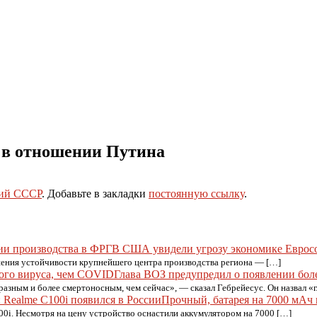
о в отношении Путина
ий СССР
. Добавьте в закладки
постоянную ссылку
.
В США увидели угрозу экономике Евросо
ушения устойчивости крупнейшего центра производства региона — […]
Глава ВОЗ предупредил о появлении бол
аразным и более смертоносным, чем сейчас», — сказал Гебрейесус. Он назвал 
Прочный, батарея на 7000 мАч и
0i. Несмотря на цену устройство оснастили аккумулятором на 7000 […]