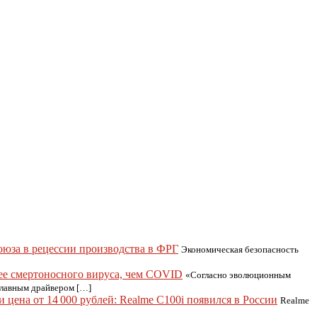
юза в рецессии производства в ФРГ
Экономическая безопасность
ее смертоносного вируса, чем COVID
«Согласно эволюционным
«главным драйвером […]
 цена от 14 000 рублей: Realme C100i появился в России
Realme