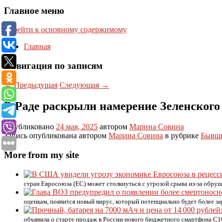
Главное меню
Перейти к основному содержимому
Главная
Навигация по записям
←
Предыдущая
Следующая
→
В Раде раскрыли намерение Зеленског
Опубликовано
24 мая, 2025
автором
Марина Совина
Запись опубликована автором
Марина Совина
в рубрике
Бывш
More from my site
стран Евросоюза (ЕС) может столкнуться с угрозой срыва из-за обр
оценкам, появится новый вирус, который потенциально будет более з
объявила о старте продаж в России нового бюджетного смартфона C10