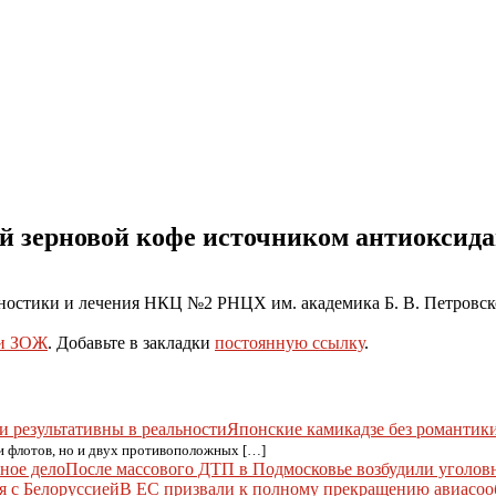
й зерновой кофе источником антиоксида
остики и лечения НКЦ №2 РНЦХ им. академика Б. В. Петровско
и ЗОЖ
. Добавьте в закладки
постоянную ссылку
.
Японские камикадзе без романтики
 и флотов, но и двух противоположных […]
После массового ДТП в Подмосковье возбудили уголов
В ЕС призвали к полному прекращению авиасоо