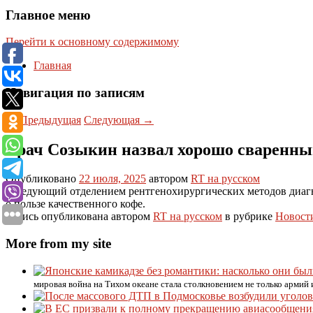
Главное меню
Перейти к основному содержимому
Главная
Навигация по записям
←
Предыдущая
Следующая
→
Врач Созыкин назвал хорошо сваренны
Опубликовано
22 июля, 2025
автором
RT на русском
Заведующий отделением рентгенохирургических методов диагн
о пользе качественного кофе.
Запись опубликована автором
RT на русском
в рубрике
Новост
More from my site
мировая война на Тихом океане стала столкновением не только армий