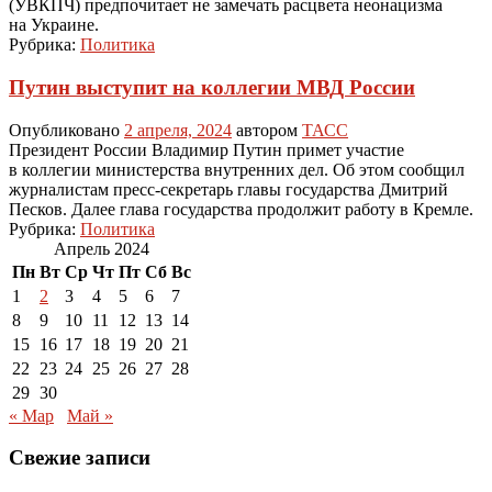
(УВКПЧ) предпочитает не замечать расцвета неонацизма
на Украине.
Рубрика:
Политика
Путин выступит на коллегии МВД России
Опубликовано
2 апреля, 2024
автором
ТАСС
Президент России Владимир Путин примет участие
в коллегии министерства внутренних дел. Об этом сообщил
журналистам пресс-секретарь главы государства Дмитрий
Песков. Далее глава государства продолжит работу в Кремле.
Рубрика:
Политика
Апрель 2024
Пн
Вт
Ср
Чт
Пт
Сб
Вс
1
2
3
4
5
6
7
8
9
10
11
12
13
14
15
16
17
18
19
20
21
22
23
24
25
26
27
28
29
30
« Мар
Май »
Свежие записи