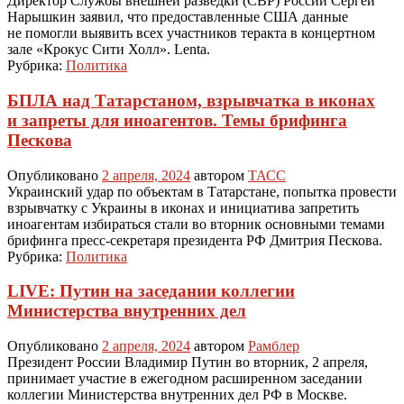
Директор Службы внешней разведки (СВР) России Сергей
Нарышкин заявил, что предоставленные США данные
не помогли выявить всех участников теракта в концертном
зале «Крокус Сити Холл». Lenta.
Рубрика:
Политика
БПЛА над Татарстаном, взрывчатка в иконах
и запреты для иноагентов. Темы брифинга
Пескова
Опубликовано
2 апреля, 2024
автором
ТАСС
Украинский удар по объектам в Татарстане, попытка провести
взрывчатку с Украины в иконах и инициатива запретить
иноагентам избираться стали во вторник основными темами
брифинга пресс-секретаря президента РФ Дмитрия Пескова.
Рубрика:
Политика
LIVE: Путин на заседании коллегии
Министерства внутренних дел
Опубликовано
2 апреля, 2024
автором
Рамблер
Президент России Владимир Путин во вторник, 2 апреля,
принимает участие в ежегодном расширенном заседании
коллегии Министерства внутренних дел РФ в Москве.