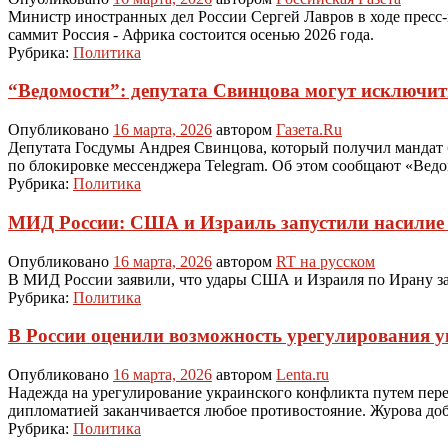
Министр иностранных дел России Сергей Лавров в ходе пресс
саммит Россия - Африка состоится осенью 2026 года.
Рубрика:
Политика
“Ведомости”: депутата Свинцова могут исключит
Опубликовано
16 марта, 2026
автором
Газета.Ru
Депутата Госдумы Андрея Свинцова, который получил мандат 
по блокировке мессенджера Telegram. Об этом сообщают «Ведо
Рубрика:
Политика
МИД России: США и Израиль запустили насилие 
Опубликовано
16 марта, 2026
автором
RT на русском
В МИД России заявили, что удары США и Израиля по Ирану за
Рубрика:
Политика
В России оценили возможность урегулирования у
Опубликовано
16 марта, 2026
автором
Lenta.ru
Надежда на урегулирование украинского конфликта путем перег
дипломатией заканчивается любое противостояние. Журова доба
Рубрика:
Политика