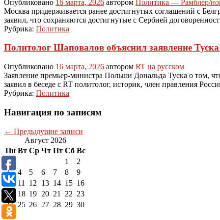
Опубликовано
16 марта, 2026
автором
Политика — Рамблер/но
Москва придерживается ранее достигнутых соглашений с Белгр
заявил, что сохраняются достигнутые с Сербией договоренност
Рубрика:
Политика
Политолог Шаповалов объяснил заявление Туска
Опубликовано
16 марта, 2026
автором
RT на русском
Заявление премьер-министра Польши Дональда Туска о том, что
заявил в беседе с RT политолог, историк, член правления Ро
Рубрика:
Политика
Навигация по записям
←
Предыдущие записи
Август 2026
Пн
Вт
Ср
Чт
Пт
Сб
Вс
1
2
3
4
5
6
7
8
9
10
11
12
13
14
15
16
17
18
19
20
21
22
23
24
25
26
27
28
29
30
31