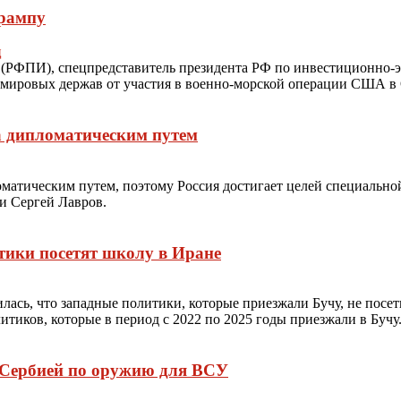
Трампу
ц
 (РФПИ), спецпредставитель президента РФ по инвестиционно-
мировых держав от участия в военно-морской операции США в 
а дипломатическим путем
матическим путем, поэтому Россия достигает целей специальной
и Сергей Лавров.
тики посетят школу в Иране
ь, что западные политики, которые приезжали Бучу, не посетил
итиков, которые в период с 2022 по 2025 годы приезжали в Бучу
с Сербией по оружию для ВСУ