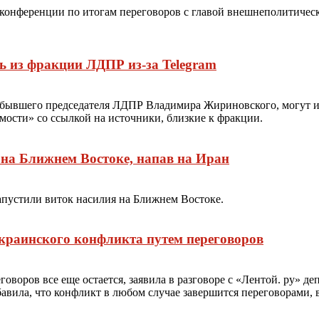
-конференции по итогам переговоров с главой внешнеполитичес
ь из фракции ЛДПР из-за Telegram
бывшего председателя ЛДПР Владимира Жириновского, могут иск
мости» со ссылкой на источники, близкие к фракции.
на Ближнем Востоке, напав на Иран
пустили виток насилия на Ближнем Востоке.
краинского конфликта путем переговоров
оворов все еще остается, заявила в разговоре с «Лентой. ру» д
вила, что конфликт в любом случае завершится переговорами, во