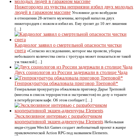
Нижегородец из чувства неприязни избил двух молодых
людей в гаражном массиве
Уголовное дело возбудили
в отношении 28-летнего мужчины, который напал на двух
нижегородцев с ножом и избил их. Ему грозит до 10 лет лишения
[…]
Кардиолог заявил о смертельной опасности чистки
снега
«Согласно исследованию, которое мы провели, уборка
небольшого количества снега с тротуара может показаться не такой
уж тяжелой […]
Двух социологов из России задержали в столице Чада
Генпрокуратура обжаловала приговор Треповой*
Генеральная прокуратура обжаловала приговор Дарье Треповой
(внесена в список террористов и экстремистов) по делу о теракте
в петербургском кафе. Об этом сообщает […]
Эксклюзивное интервью с разработчиком
кооперативной экшен-адвенчуры Elements
Небольшая
инди-студия Wreckit Games создает любопытный проект в жанре
приключенческой Action RPG под названием Elements.