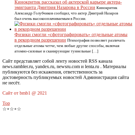
Кинокритик рассказал об актерской карьере актера-
эмигранта Дмитрия Назарова в России
Кинокритик
Александр Голубчиков сообщил, что актер Дмитрий Назаров
был очень высокооплачиваемым в России.
Физики смогли «сфотографировать» отдельные атомы
в рекордном разрешении
Птихография позволяет различать
отдельные атомы четче, чем любые другие способы, включая
атомно-силовые и сканирующие туннельные […]
Сайт представляет собой ленту новостей RSS канала
news.rambler.ru, yandex.ru, newsru.com и lenta.ru . Материалы
публикуются без искажения, ответственность за
достоверность публикуемых новостей Администрация сайта
не несёт.
Сайт от bmb1 @ 2021
Top
☆∘☆∘☆