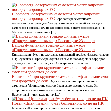
Bloomberg: белорусским самолетам могут запретить
посадку в аэропортах ЕС
Евросоюз рассматривает
возможность запрета для белорусских авиакомпаний на посадку
самолетов в странах ЕС после инцидента с экстренной посадкой в
Минске самолета компании […]
Вышел финальный трейлер фильма ужасов
«Присутствие» — выход в России уже 23 января
Кинокомпания Neon представила финальный трейлер фильма ужасов
«Присутствие». Премьера одного из самых новаторских хорроров
последних лет состоится уже 23 января — в том числе […]
Выживший при крушении самолета в Афганистане смог
сам добраться до села
Один из выживших при крушении
самолета в Афганистане смог добраться до местного села. Он
попросил местных жителей о помощи с помощью языка жестов.
Населенный пункт, куда попал […]
Новая «Цивилизация» будет бесплатной, но не на ПК
Компания 2K анонсировала новую часть глобальной стратегии