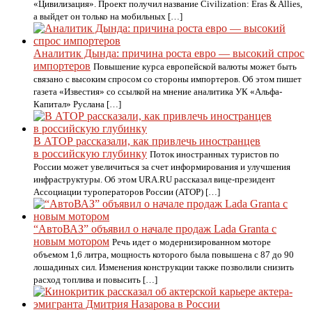
«Цивилизация». Проект получил название Civilization: Eras & Allies,
а выйдет он только на мобильных […]
Аналитик Дында: причина роста евро — высокий спрос
импортеров
Повышение курса европейской валюты может быть
связано с высоким спросом со стороны импортеров. Об этом пишет
газета «Известия» со ссылкой на мнение аналитика УК «Альфа-
Капитал» Руслана […]
В АТОР рассказали, как привлечь иностранцев
в российскую глубинку
Поток иностранных туристов по
России может увеличиться за счет информирования и улучшения
инфраструктуры. Об этом URA.RU рассказал вице-президент
Ассоциации туроператоров России (АТОР) […]
“АвтоВАЗ” объявил о начале продаж Lada Granta с
новым мотором
Речь идет о модернизированном моторе
объемом 1,6 литра, мощность которого была повышена с 87 до 90
лошадиных сил. Изменения конструкции также позволили снизить
расход топлива и повысить […]