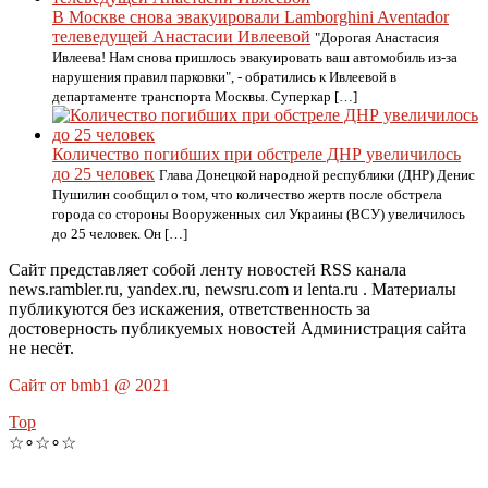
В Москве снова эвакуировали Lamborghini Aventador
телеведущей Анастасии Ивлеевой
"Дорогая Анастасия
Ивлеева! Нам снова пришлось эвакуировать ваш автомобиль из-за
нарушения правил парковки", - обратились к Ивлеевой в
департаменте транспорта Москвы. Суперкар […]
Количество погибших при обстреле ДНР увеличилось
до 25 человек
Глава Донецкой народной республики (ДНР) Денис
Пушилин сообщил о том, что количество жертв после обстрела
города со стороны Вооруженных сил Украины (ВСУ) увеличилось
до 25 человек. Он […]
Сайт представляет собой ленту новостей RSS канала
news.rambler.ru, yandex.ru, newsru.com и lenta.ru . Материалы
публикуются без искажения, ответственность за
достоверность публикуемых новостей Администрация сайта
не несёт.
Сайт от bmb1 @ 2021
Top
☆∘☆∘☆