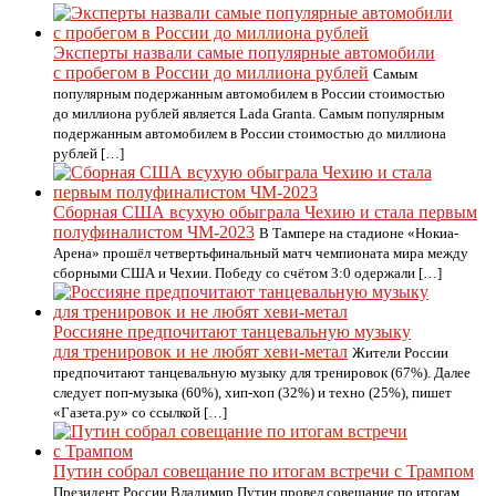
Эксперты назвали самые популярные автомобили
с пробегом в России до миллиона рублей
Самым
популярным подержанным автомобилем в России стоимостью
до миллиона рублей является Lada Granta. Самым популярным
подержанным автомобилем в России стоимостью до миллиона
рублей […]
Сборная США всухую обыграла Чехию и стала первым
полуфиналистом ЧМ-2023
В Тампере на стадионе «Нокиа-
Арена» прошёл четвертьфинальный матч чемпионата мира между
сборными США и Чехии. Победу со счётом 3:0 одержали […]
Россияне предпочитают танцевальную музыку
для тренировок и не любят хеви-метал
Жители России
предпочитают танцевальную музыку для тренировок (67%). Далее
следует поп-музыка (60%), хип-хоп (32%) и техно (25%), пишет
«Газета.ру» со ссылкой […]
Путин собрал совещание по итогам встречи с Трампом
Президент России Владимир Путин провел совещание по итогам