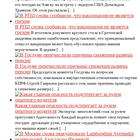
его поездки на Аляску на встречу с лидером США Дональдом
Трампом. Об этом рассказали […]
В РПЦ снова сообщили, что вакцинация не является
грехом
В итоговом документе круглого стола в Сретенской
академии названо ошибочным представление, что принципиальный
отказ от вакцинации может быть обусловлен православным
вероучением. В церкви […]
В Госдуме перечислили причины снижения размера
пенсии
Председатель комитета Госдумы по вопросам
собственности, земельным и имущественным отношениям от партии
КПРФ Сергей Гаврилов рассказал о том, какие причины приводят
к снижению размера […]
Какая главная опасность подстерегает за рулем
опытного водителя
Эксперты: многолетний стаж за рулем
притупляет бдительность Каждый водитель помнит свои первые
поездки: дрожащие руки, учащенное сердцебиение и ощущение,
что машина живет своей […]